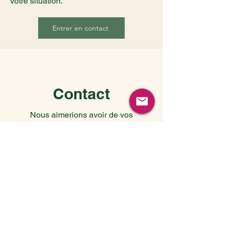
votre situation.
Entrer en contact
Contact
Nous aimerions avoir de vos
nouvelles - n'hésitez pas à nous
contacter si vous souhaitez
travailler ensemble ou si vous
avez des questions.
First Name